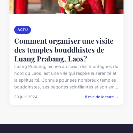
ACTU
Comment organiser une visite
des temples bouddhistes de
Luang Prabang, Laos?
Luang Prabang, nichée au cœur des montagnes du
nord du Laos, est une ville qui respire la sérénité et
la spiritualité. Connue pour ses nombreux temples
bouddhistes, ses pagodes scintillantes et son am...
30 juin 2024
8 min de lecture →