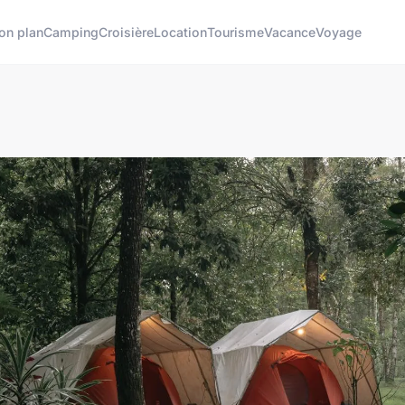
on plan
Camping
Croisière
Location
Tourisme
Vacance
Voyage