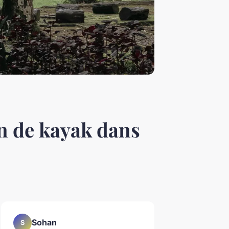
on de kayak dans
Sohan
S