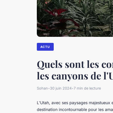
ACTU
Quels sont les c
les canyons de l
Sohan
•
30 juin 2024
•
7 min de lecture
L'Utah, avec ses paysages majestueux e
destination incontournable pour les am