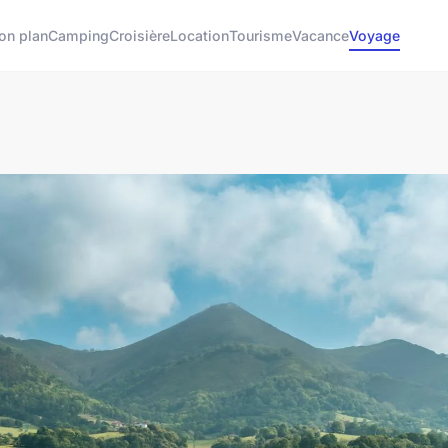
on plan
Camping
Croisière
Location
Tourisme
Vacance
Voyage