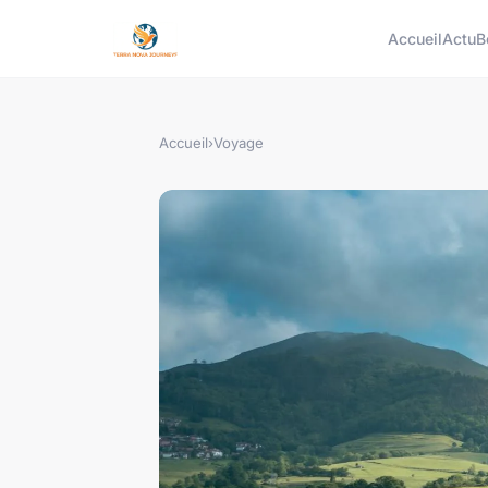
Accueil
Actu
B
Accueil
›
Voyage