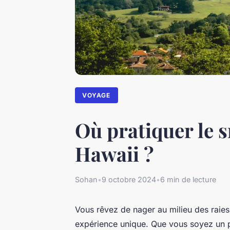
VOYAGE
Où pratiquer le s
Hawaii ?
Sohan
•
9 octobre 2024
•
6 min de lecture
Vous rêvez de nager au milieu des raies 
expérience unique. Que vous soyez un p