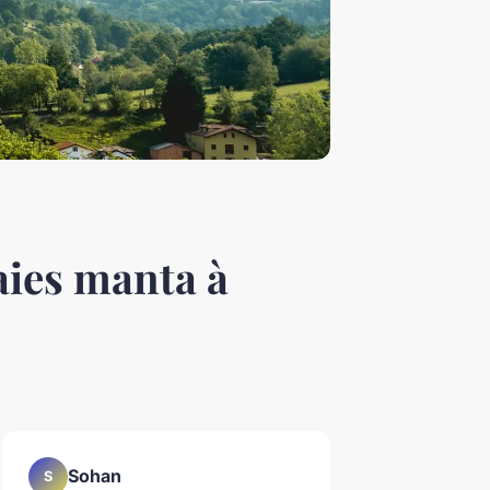
aies manta à
Sohan
S