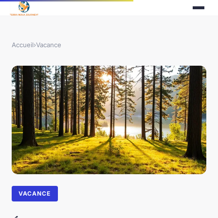
Accueil
›
Vacance
VACANCE