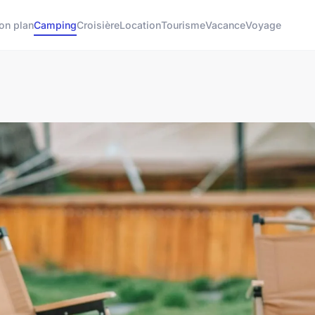
on plan
Camping
Croisière
Location
Tourisme
Vacance
Voyage