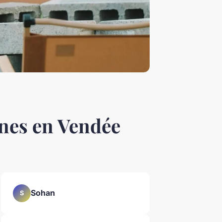
unes en Vendée
Sohan
S