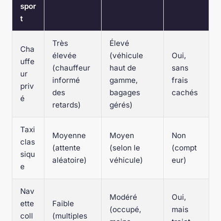
spor
t
Très
Élevé
Cha
élevée
(véhicule
Oui,
uffe
(chauffeur
haut de
sans
ur
informé
gamme,
frais
priv
des
bagages
cachés
é
retards)
gérés)
Taxi
Moyenne
Moyen
Non
clas
(attente
(selon le
(compt
siqu
aléatoire)
véhicule)
eur)
e
Nav
Modéré
Oui,
ette
Faible
(occupé,
mais
coll
(multiples