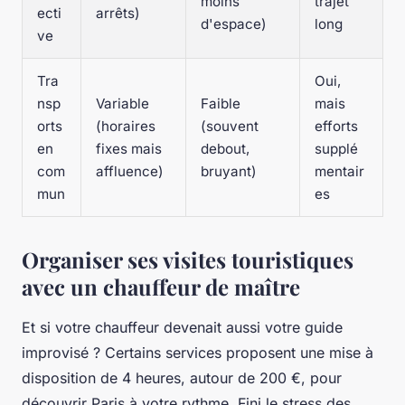
moins
trajet
ecti
arrêts)
d'espace)
long
ve
Tra
Oui,
nsp
Variable
Faible
mais
orts
(horaires
(souvent
efforts
en
fixes mais
debout,
supplé
com
affluence)
bruyant)
mentair
mun
es
Organiser ses visites touristiques
avec un chauffeur de maître
Et si votre chauffeur devenait aussi votre guide
improvisé ? Certains services proposent une mise à
disposition de 4 heures, autour de 200 €, pour
découvrir Paris à votre rythme. Fini le stress des