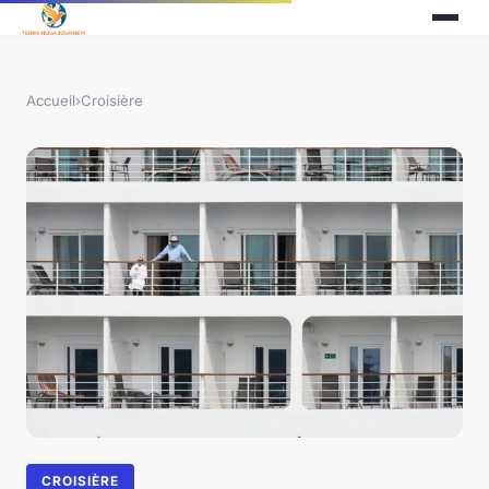
Accueil
›
Croisière
CROISIÈRE